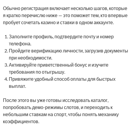
Обычно регистрация включает несколько шагов, которые
я кратко перечислю ниже — это поможет тем, кто впервые
пробует сочетать казино и ставки в одном аккаунте.
Заполните профиль, подтвердите почту и номер
телефона.
Пройдите верификацию личности, загрузив документы
при необходимости.
Активируйте приветственный бонус и изучите
требования по отыгрышу.
Привяжите удобный способ оплаты для быстрых
выплат.
После этого вы уже готовы исследовать каталог,
попробовать демо-режимы слотов, и переходить к
небольшим ставкам на спорт, чтобы понять механику
коэффициентов.