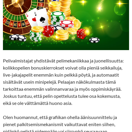
Pelivalmistajat yhdistävät pelimekaniikkaa ja juonellisuutta:
kolikkopelien bonuskierrokset voivat olla pieniä seikkailuja,
live-jakajapelit enemmän kuin pelkkä pöytä, ja automaatit
sisältävät usein minipelejä. Pelaajan näkökulmasta tämä
tarkoittaa enemmän valinnanvaraa ja myös oppimiskäyrää.
Joskus tuntuu, että pelin opettelusta tulee osa kokemusta,
eikä se ole välttämättä huono asia.
Olen huomannut, että grafiikan ohella äänisuunnittelu ja
pienet palkitsemismekanismit vaikuttavat eniten siihen,
pidänkö pelistä pidempään vai siirrynkö seuraavaan.