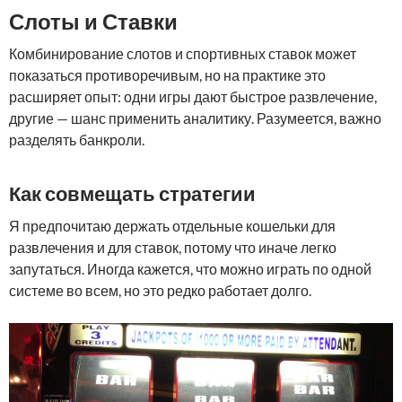
Слоты и Ставки
Комбинирование слотов и спортивных ставок может
показаться противоречивым, но на практике это
расширяет опыт: одни игры дают быстрое развлечение,
другие — шанс применить аналитику. Разумеется, важно
разделять банкроли.
Как совмещать стратегии
Я предпочитаю держать отдельные кошельки для
развлечения и для ставок, потому что иначе легко
запутаться. Иногда кажется, что можно играть по одной
системе во всем, но это редко работает долго.