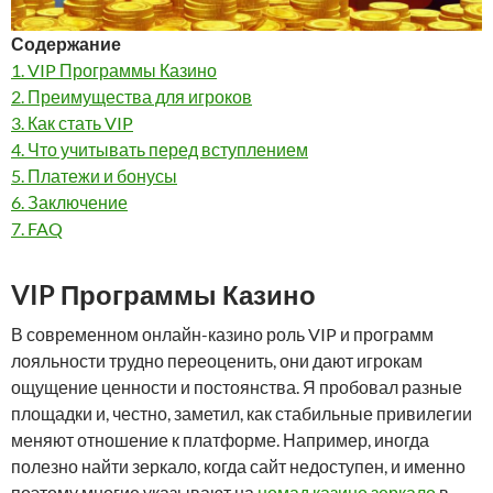
Содержание
1. VIP Программы Казино
2. Преимущества для игроков
3. Как стать VIP
4. Что учитывать перед вступлением
5. Платежи и бонусы
6. Заключение
7. FAQ
VIP Программы Казино
В современном онлайн-казино роль VIP и программ
лояльности трудно переоценить, они дают игрокам
ощущение ценности и постоянства. Я пробовал разные
площадки и, честно, заметил, как стабильные привилегии
меняют отношение к платформе. Например, иногда
полезно найти зеркало, когда сайт недоступен, и именно
поэтому многие указывают на
номад казино зеркало
в