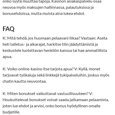
onko syytä muuttaa tapoja. Kasinon asiakaspalvelu osaa
neuvoa myös maksujen hallinnassa, palautuksissa ja
bonusehdoissa, mutta muista aina lukea ehdot.
FAQ
K: Mitä tehdä, jos huomaan pelaavani liikaa? Vastaan: Aseta
heti talletus- ja aikarajat, harkitse tilin jäädyttämistä ja
keskustele luotettavan henkilön kanssa tai hae ammatillista
apua.
K: Voiko online-kasino itse tarjota apua? V: Kyllä, monet
tarjoavat työkaluja sekä linkkejä tukipalveluihin, joskus myös
chatin kautta neuvontaa.
K: Miten bonukset vaikuttavat vastuullisuuteen? V:
Houkuttelevat bonukset voivat saada jatkamaan pelaamista,
joten lue ehdot ja arvioi, onko bonus hyödyllinen omalle
budjetille.