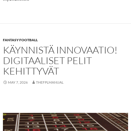
FANTASY FOOTBALL
KÄYNNISTÄ INNOVAATIO!
DIGITAALISET PELIT
KEHITTYVÄT
MAY 7, 2026
THEFPLMANUAL