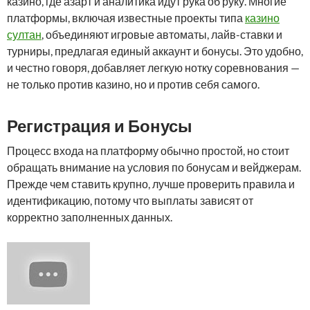
казино, где азарт и аналитика идут рука об руку. Многие
платформы, включая известные проекты типа
казино
султан
, объединяют игровые автоматы, лайв-ставки и
турниры, предлагая единый аккаунт и бонусы. Это удобно,
и честно говоря, добавляет легкую нотку соревнования —
не только против казино, но и против себя самого.
Регистрация и Бонусы
Процесс входа на платформу обычно простой, но стоит
обращать внимание на условия по бонусам и вейджерам.
Прежде чем ставить крупно, лучше проверить правила и
идентификацию, потому что выплаты зависят от
корректно заполненных данных.