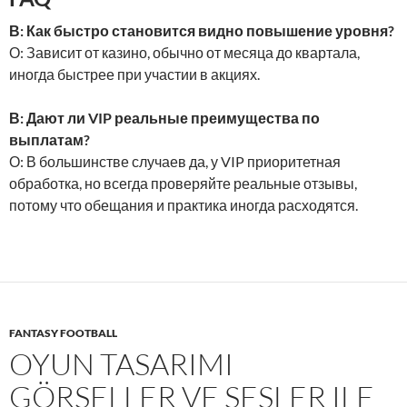
В: Как быстро становится видно повышение уровня?
О: Зависит от казино, обычно от месяца до квартала,
иногда быстрее при участии в акциях.
В: Дают ли VIP реальные преимущества по
выплатам?
О: В большинстве случаев да, у VIP приоритетная
обработка, но всегда проверяйте реальные отзывы,
потому что обещания и практика иногда расходятся.
FANTASY FOOTBALL
OYUN TASARIMI
GÖRSELLER VE SESLER ILE